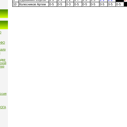
10
Колесников Артем
0-5
0-5
0-3
0-5
0-5
0-5
0-5
0-5
0-5
О
ЮФО
кало
и
здке
нской
тер
ссия
 ЮГА