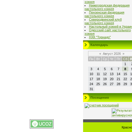
хоккея
Нижегородская федерация
настольного хоккея
Пензенская федерация
настольного хоккея
Северодвинский клуб
настольного хоккея
Настольный хоккей в Украи
Одесский сайт настольного
хоккея
НХК "Торнадо"
Календарь
«
Август 2026
»
Пн
Вт
Ср
Чт
Пт
Сб
В
1
3
4
5
6
7
8
10
11
12
13
14
15
1
17
18
19
20
21
22
2
24
25
26
27
28
29
3
31
Посещения
Красно