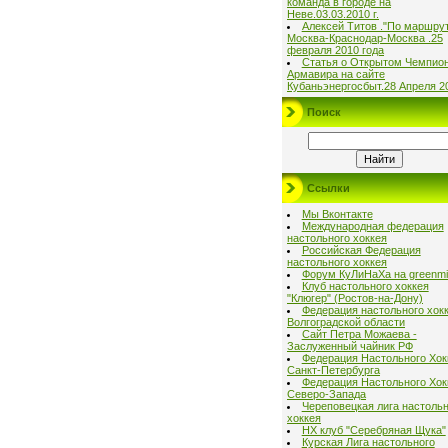
команда в городе на
Неве.03.03.2010 г.
Алексей Титов ."По маршру
Москва-Краснодар-Москва .25
февраля 2010 года
Статья о Открытом Чемпио
Армавира на сайте
Кубаньэнергосбыт.28 Апреля 2
Поиск
Ссылки
Мы Вконтакте
Международная федерация
настольного хоккея
Российская Федерация
настольного хоккея
Форум КуЛиНаХа на greenmil
Клуб настольного хоккея
"Клюгер" (Ростов-на-Дону)
Федерация настольного хок
Волгоградской области
Сайт Петра Можаева -
Заслуженный чайник РФ
Федерация Настольного Хок
Санкт-Петербурга
Федерация Настольного Хок
Северо-Запада
Череповецкая лига настольн
хоккея
НХ клуб "Серебряная Щука"
Курская Лига настольного