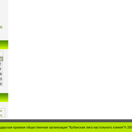
не
с
2
9
6
3
0
дарская краевая общественная организация "Кубанская лига настольного хоккея"© 20