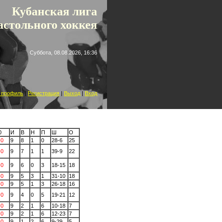
 лига
астольного хоккея
Суббота, 08.08.2026, 16:36
 профиль
|
Регистрация
|
Выход
|
Вход
0
И
В
Н
П
Ш
О
-0
9
8
1
0
28-6
25
-0
9
7
1
1
39-9
22
-0
9
6
0
3
18-15
18
-0
9
5
3
1
31-10
18
-0
9
5
1
3
26-18
16
-0
9
4
0
5
19-21
12
-0
9
2
1
6
10-18
7
-0
9
2
1
6
12-23
7
-0
9
1
2
6
9-29
5