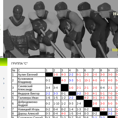
Кубанская
н
|
Мой
ГРУППА "С"
№
C
1
2
3
4
5
6
7
8
9
1
1
Аулин Евгений
1-0
4-3
2-2
6-1
2-0
2-0
3-0
3-0
5
Кузовников
2
0-1
4-3
3-3
5-1
10-1
4-0
4-0
4-0
5
Владимир
Синявский
3
3-4
3-4
1-0
2-1
2-1
2-0
0-4
2-1
3
Александр
4
Федоров Виктор
2-2
3-3
0-1
2-2
3-0
4-1
5-1
7-0
5
5
Таловера Иван
1-6
1-5
1-2
2-2
4-2
3-1
4-0
5-0
5
Добродоменко
6
0-2
1-10
1-2
0-3
2-4
2-0
3-0
5-0
5
Андрей
7
Новицкий Игорь
0-2
0-4
0-2
1-4
1-3
0-2
2-0
1-1
5
8
Дорош Алексей
0-3
0-4
4-0
1-5
0-4
0-3
0-2
2-2
5
9
Суровикин Сергей
0-3
0-4
1-2
0-7
0-5
0-5
1-1
2-2
5