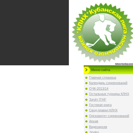
Меню сайта
Главная страница
Календарь соревнований
ОЧК-2013/14
Остальные турниры КЛНХ
Зачёт ITHF
Гостевая книга
Свод правил КЛНХ
Оргкомитет соревнований
Архив
Видеоархив
Jingles