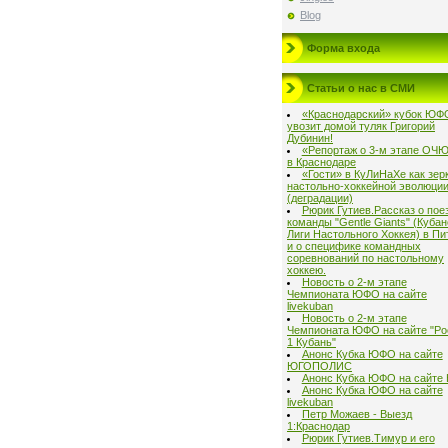
Blog
Форма входа
Статьи о нас в СМИ
«Краснодарский» кубок ЮФ
увозит домой туляк Григорий
Дубинин!
«Репортаж о 3-м этапе ОЧ
в Краснодаре
«Гости» в КуЛиНаХе как зер
настольно-хоккейной эволюци
(деградации)
Рюрик Гутиев.Рассказ о пое
команды "Gentle Giants" (Куба
Лиги Настольного Хоккея) в Пи
и о специфике командных
соревнований по настольному
хоккею.
Новость о 2-м этапе
Чемпионата ЮФО на сайте
livekuban
Новость о 2-м этапе
Чемпионата ЮФО на сайте "Ро
1 Кубань"
Анонс Кубка ЮФО на сайте
ЮГОПОЛИС
Анонс Кубка ЮФО на сайте
Анонс Кубка ЮФО на сайте
livekuban
Петр Можаев - Выезд
1:Краснодар
Рюрик Гутиев.Тимур и его