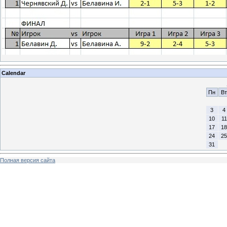
Calendar
Пн
Вт
3
4
10
11
17
18
24
25
31
Полная версия сайта