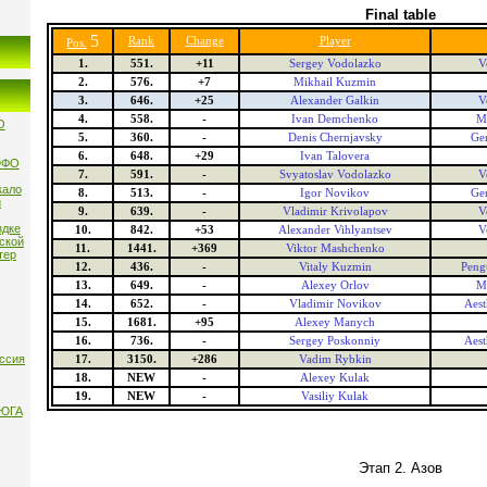
Final table
5
Rank
Change
Player
Pos.
1.
551.
+11
Sergey Vodolazko
V
2.
576.
+7
Mikhail Kuzmin
3.
646.
+25
Alexander Galkin
V
4.
558.
-
Ivan Demchenko
M
О
5.
360.
-
Denis Chernjavsky
Gen
6.
648.
+29
Ivan Talovera
ЮФО
7.
591.
-
Svyatoslav Vodolazko
V
кало
8.
513.
-
Igor Novikov
Gen
и
9.
639.
-
Vladimir Krivolapov
V
здке
10.
842.
+53
Alexander Vihlyantsev
V
нской
11.
1441.
+369
Viktor Mashchenko
тер
12.
436.
-
Vitaly Kuzmin
Peng
13.
649.
-
Alexey Orlov
M
14.
652.
-
Vladimir Novikov
Aest
15.
1681.
+95
Alexey Manych
16.
736.
-
Sergey Poskonniy
Aest
ссия
17.
3150.
+286
Vadim Rybkin
18.
NEW
-
Alexey Kulak
19.
NEW
-
Vasiliy Kulak
 ЮГА
Этап 2. Азов