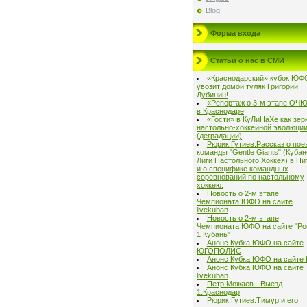
Blog
Форма входа
Статьи о нас в СМИ
«Краснодарский» кубок ЮФ
увозит домой туляк Григорий
Дубинин!
«Репортаж о 3-м этапе ОЧ
в Краснодаре
«Гости» в КуЛиНаХе как зер
настольно-хоккейной эволюци
(деградации)
Рюрик Гутиев.Рассказ о пое
команды "Gentle Giants" (Куба
Лиги Настольного Хоккея) в Пи
и о специфике командных
соревнований по настольному
хоккею.
Новость о 2-м этапе
Чемпионата ЮФО на сайте
livekuban
Новость о 2-м этапе
Чемпионата ЮФО на сайте "Ро
1 Кубань"
Анонс Кубка ЮФО на сайте
ЮГОПОЛИС
Анонс Кубка ЮФО на сайте
Анонс Кубка ЮФО на сайте
livekuban
Петр Можаев - Выезд
1:Краснодар
Рюрик Гутиев.Тимур и его