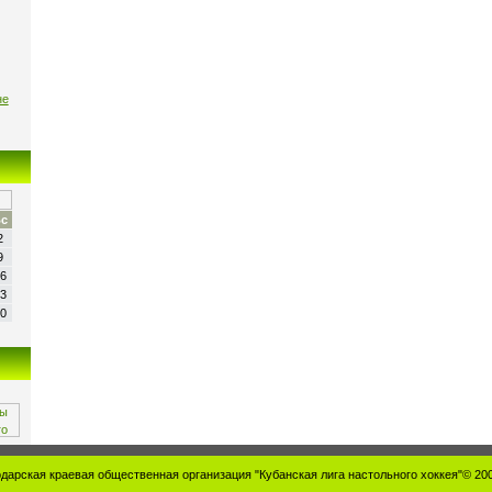
не
с
2
9
6
3
0
дарская краевая общественная организация "Кубанская лига настольного хоккея"© 20