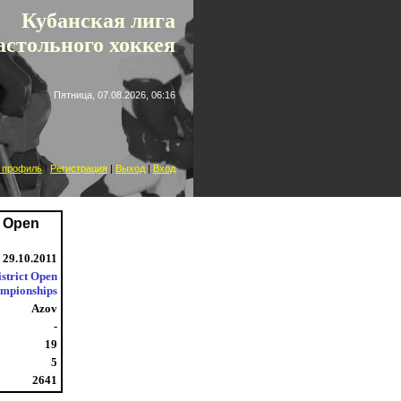
 лига
астольного хоккея
Пятница, 07.08.2026, 06:16
 профиль
|
Регистрация
|
Выход
|
Вход
t Open
29.10.2011
strict Open
mpionships
Azov
-
19
5
2641