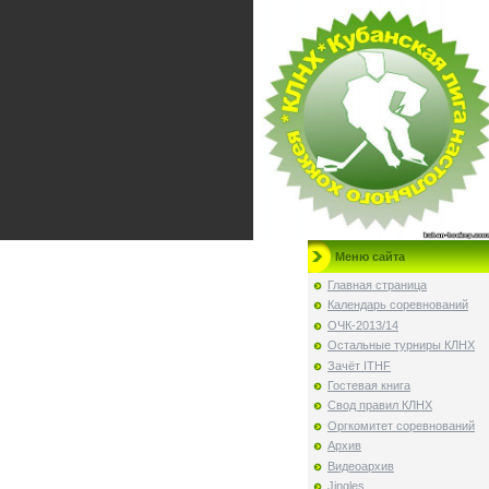
Меню сайта
Главная страница
Календарь соревнований
ОЧК-2013/14
Остальные турниры КЛНХ
Зачёт ITHF
Гостевая книга
Свод правил КЛНХ
Оргкомитет соревнований
Архив
Видеоархив
Jingles