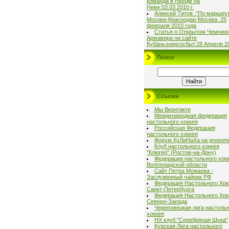
команда в городе на
Неве.03.03.2010 г.
Алексей Титов ."По маршру
Москва-Краснодар-Москва .25
февраля 2010 года
Статья о Открытом Чемпио
Армавира на сайте
Кубаньэнергосбыт.28 Апреля 2
Поиск
Ссылки
Мы Вконтакте
Международная федерация
настольного хоккея
Российская Федерация
настольного хоккея
Форум КуЛиНаХа на greenmil
Клуб настольного хоккея
"Клюгер" (Ростов-на-Дону)
Федерация настольного хок
Волгоградской области
Сайт Петра Можаева -
Заслуженный чайник РФ
Федерация Настольного Хок
Санкт-Петербурга
Федерация Настольного Хок
Северо-Запада
Череповецкая лига настольн
хоккея
НХ клуб "Серебряная Щука"
Курская Лига настольного