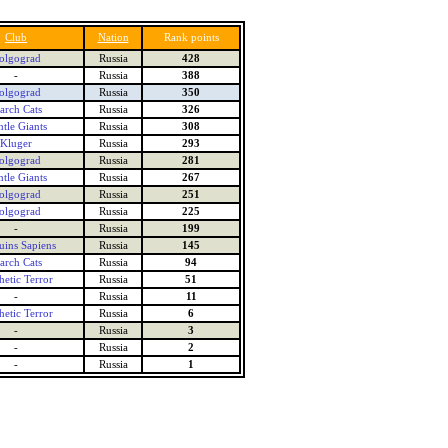
Club
Nation
Rank points
olgograd
Russia
428
-
Russia
388
olgograd
Russia
350
arch Cats
Russia
326
tle Giants
Russia
308
Kluger
Russia
293
olgograd
Russia
281
tle Giants
Russia
267
olgograd
Russia
251
olgograd
Russia
225
-
Russia
199
uins Sapiens
Russia
145
arch Cats
Russia
94
hetic Terror
Russia
51
-
Russia
11
hetic Terror
Russia
6
-
Russia
3
-
Russia
2
-
Russia
1