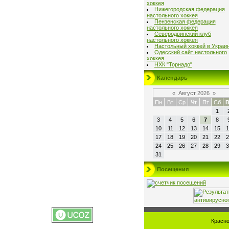
хоккея
Нижегородская федерация
настольного хоккея
Пензенская федерация
настольного хоккея
Северодвинский клуб
настольного хоккея
Настольный хоккей в Украи
Одесский сайт настольного
хоккея
НХК "Торнадо"
Календарь
«
Август 2026
»
Пн
Вт
Ср
Чт
Пт
Сб
В
1
3
4
5
6
7
8
10
11
12
13
14
15
1
17
18
19
20
21
22
2
24
25
26
27
28
29
3
31
Посещения
Красно