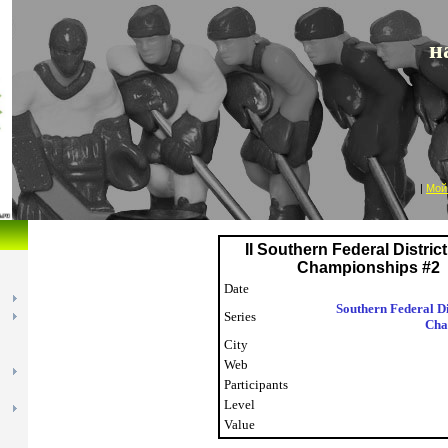
Кубанская
н
|
Мой
II Southern Federal Distric
Championships #2
Date
Southern Federal Di
Series
Cha
City
Web
Participants
Level
Value