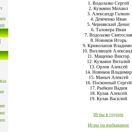
1
. Водолазко Сергей
ту
2. Кузьмин Михаил
3. Александр Галкин
нате
4. Демченко Иван
5. Чернявский Денис
009
6. Таловера Иван
7. Водолазко Святосла
8. Новиков Игорь
9. Криволапов Владими
10. Вихлянцев Алексан
11. Мащенко Виктор
12. Кузьмин Виталий
13. Орлов Алексей
14. Новиков Владимир
15. Маныч Алексей
e.ru
16. Посконный Сергей
17. Рыбкин Вадим
кея
18. Кулак
Алексей
19. Кулак
Василий
кея
кея
Игры в группе
ого
Игры на выбывание