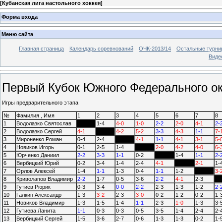
[
Кубанская лига настольного хоккея
]
Форма входа
Меню сайта
Главная страница
Календарь соревнований
ОЧК-2013/14
Остальные турн
Виде
Первый Кубок Южного Федерального ок
Игры предварительного этапа
№
Фамилия , Имя
1
2
3
4
5
6
7
8
1
Водолазко Святослав
1-4
4-0
1-0
2-2
2-0
4-1
2-
2
Водолазко Сергей
4-1
4-2
5-2
3-3
4-3
1-1
7-
3
Мироненко Роман
0-4
2-4
4-1
1-1
4-1
3-1
5-
4
Новиков Игорь
0-1
2-5
1-4
2-0
4-2
4-0
6-
5
Юрченко Даниил
2-2
3-3
1-1
0-2
1-4
1-1
2-
6
Вербицкий Юрий
0-2
3-4
1-4
2-4
4-1
2-1
1-
7
Орлов Алексей
1-4
1-1
1-3
0-4
1-1
1-2
3-
8
Криволапов Владимир
2-2
1-7
0-5
3-6
2-2
4-1
2-3
9
Гутиев Рюрик
0-3
3-4
0-0
2-2
2-3
1-3
1-2
2-
10
Галкин Александр
1-3
3-2
2-3
3-0
0-2
1-2
0-2
1-
11
Новиков Владимир
1-3
1-5
1-4
1-1
2-3
1-0
1-3
3-
12
Гутиева Ланита
1-1
0-3
0-3
0-5
3-5
1-4
2-4
2-
13
Вербицкий Сергей
1-5
3-6
2-7
0-6
1-3
1-3
0-2
1-