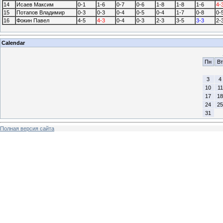
14
Исаев Максим
0-1
1-6
0-7
0-6
1-8
1-8
1-6
4-
15
Потапов Владимир
0-3
0-3
0-4
0-5
0-4
1-7
0-8
0-
16
Фокин Павел
4-5
4-3
0-4
0-3
2-3
3-5
3-3
2-
Calendar
Пн
Вт
3
4
10
11
17
18
24
25
31
Полная версия сайта