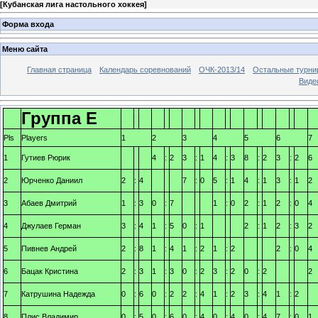
[
Кубанская лига настольного хоккея
]
Форма входа
Меню сайта
Главная страница
Календарь соревнований
ОЧК-2013/14
Остальные турн
Виде
Группа Е
Pls
Players
1
2
3
4
5
6
7
1
Гутиев Рюрик
4
:
2
3
:
1
4
:
3
8
:
2
3
:
2
6
2
Юрченко Даниил
2
:
4
7
:
0
5
:
1
4
:
1
3
:
1
2
3
Абаев Дмитрий
1
:
3
0
:
7
1
:
0
2
:
1
2
:
0
4
4
Джулаев Герман
3
:
4
1
:
5
0
:
1
2
:
1
2
:
3
2
5
Пивнев Андрей
2
:
8
1
:
4
1
:
2
1
:
2
2
:
0
4
6
Бацак Кристина
2
:
3
1
:
3
0
:
2
3
:
2
0
:
2
2
7
Катрушина Надежда
0
:
6
0
:
2
2
:
4
1
:
2
3
:
4
1
:
2
8
Плис Владимир
0
:
5
0
:
6
0
:
4
0
:
4
0
:
4
7
:
0
1