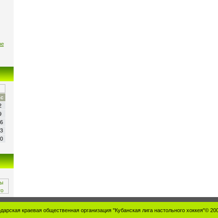
не
с
2
9
6
3
0
дарская краевая общественная организация "Кубанская лига настольного хоккея"© 20