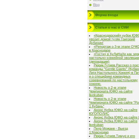
Blog
Форма входа
Статьи о нас в СМИ
«Краснодарский» кубок ЮФ
увозит домой туляк Григорий
Дубинин!
«Репортаж о 3-м этапе ОЧ
в Краснодаре
«Гости» в КуЛиНаХе как зер
настольно-хоккейной эволюци
(деградации)
Рюрик Гутиев.Рассказ о пое
команды "Gentle Giants" (Куба
Лиги Настольного Хоккея) в Пи
и о специфике командных
соревнований по настольному
хоккею.
Новость о 2-м этапе
Чемпионата ЮФО на сайте
livekuban
Новость о 2-м этапе
Чемпионата ЮФО на сайте "Ро
1 Кубань"
Анонс Кубка ЮФО на сайте
ЮГОПОЛИС
Анонс Кубка ЮФО на сайте
Анонс Кубка ЮФО на сайте
livekuban
Петр Можаев - Выезд
1:Краснодар
Рюрик Гутиев.Тимур и его