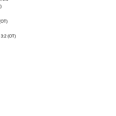
)
 (ОТ)
 3:2 (ОТ)