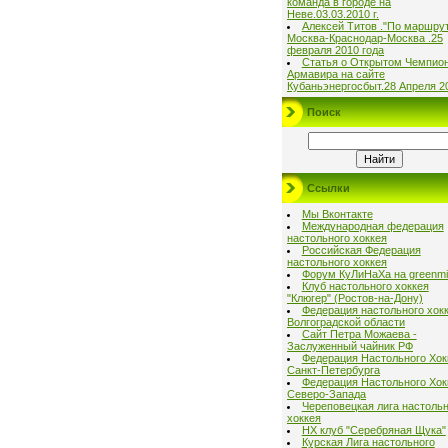
команда в городе на
Неве.03.03.2010 г.
Алексей Титов ."По маршру
Москва-Краснодар-Москва .25
февраля 2010 года
Статья о Открытом Чемпио
Армавира на сайте
Кубаньэнергосбыт.28 Апреля 2
Поиск
Ссылки
Мы Вконтакте
Международная федерация
настольного хоккея
Российская Федерация
настольного хоккея
Форум КуЛиНаХа на greenmil
Клуб настольного хоккея
"Клюгер" (Ростов-на-Дону)
Федерация настольного хок
Волгоградской области
Сайт Петра Можаева -
Заслуженный чайник РФ
Федерация Настольного Хок
Санкт-Петербурга
Федерация Настольного Хок
Северо-Запада
Череповецкая лига настольн
хоккея
НХ клуб "Серебряная Щука"
Курская Лига настольного