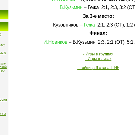
В.Кузьмин
– Гежа 2:1, 2:3, 3:2 (ОТ
За 3-е место:
Кузовников –
Гежа
2:1, 2:3 (ОТ), 1:2
Финал:
О
И.Новиков
– В.Кузьмин 2:3, 2:1 (ОТ), 5:1,
ЮФО
кало
- Игры в группах
и
- Игры в лигах
здке
нской
- Таблица 9 этапа ITHF
тер
ссия
 ЮГА