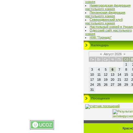
хоккея
Нижегородская федерация
настольного хоккея
Пензенская федерация
настольного хоккея
Северодвинский клуб
настольного хоккея
Настольный хоккей в Украи
Одесский сайт настольного
хоккея
НХК "Торнадо"
Календарь
«
Август 2026
»
Пн
Вт
Ср
Чт
Пт
Сб
В
1
3
4
5
6
7
8
10
11
12
13
14
15
1
17
18
19
20
21
22
2
24
25
26
27
28
29
3
31
Посещения
Красно