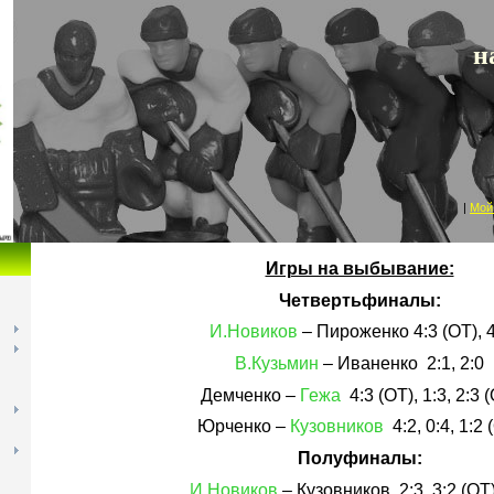
Кубанская
н
|
Мой
Игры на выбывание:
Четвертьфиналы:
И.Новиков
– Пироженко 4:3 (ОТ), 4
В.Кузьмин
– Иваненко 2:1, 2:0
Демченко –
Гежа
4:3 (ОТ), 1:3, 2:3 
Юрченко –
Кузовников
4:2, 0:4, 1:2 
Полуфиналы:
И.Новиков
– Кузовников 2:3, 3:2 (ОТ)