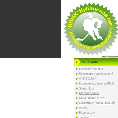
Меню сайта
Главная страница
Календарь соревнований
ОЧК-2013/14
Остальные турниры КЛНХ
Зачёт ITHF
Гостевая книга
Свод правил КЛНХ
Оргкомитет соревнований
Архив
Видеоархив
Jingles