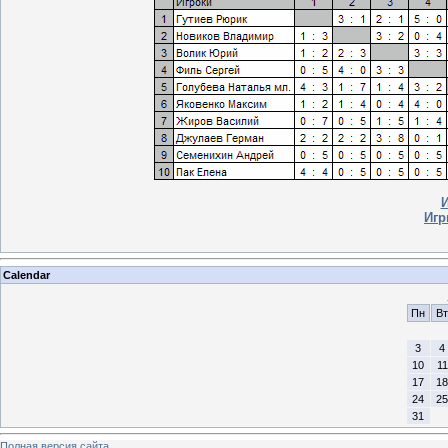
И
Игр
Calendar
Пн
Вт
3
4
10
11
17
18
24
25
31
Полная версия сайта