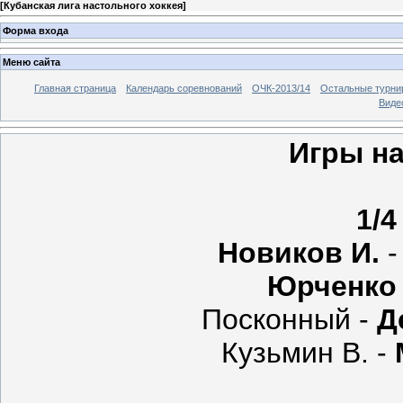
[
Кубанская лига настольного хоккея
]
Форма входа
Меню сайта
Главная страница
Календарь соревнований
ОЧК-2013/14
Остальные турн
Виде
Игры н
1/4
Новиков И.
-
Юрченко
Посконный -
Д
Кузьмин В. -