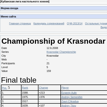
[
Кубанская лига настольного хоккея
]
Форма входа
Меню сайта
Главная страница
Календарь соревнований
ОЧК-2013/14
Остальные турн
Виде
Championship of Krasnodar 
Date
12.6.2008
Series
Krasnodar Championship
City
Krasnodar
Web
-
Participants
21
Level
5
Value
159
Final table
5
Rank
Change
Player
Pos.
1.
1588.
+213
Evgeniy Aulin
2.
1975.
+376
Andrey Semenihin
3.
1517.
-
Zauri Chkadua
4.
1639.
+107
Andrey Titov