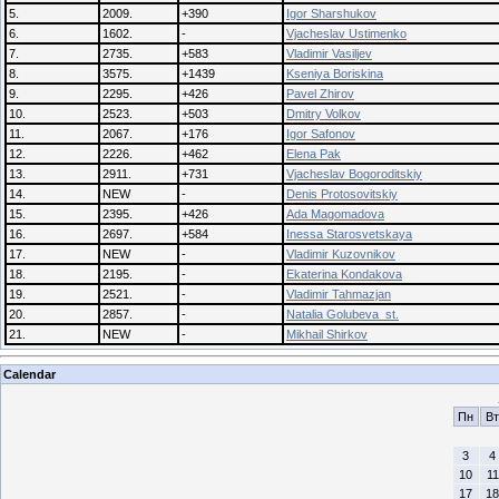
5.
2009.
+390
Igor Sharshukov
6.
1602.
-
Vjacheslav Ustimenko
7.
2735.
+583
Vladimir Vasiljev
8.
3575.
+1439
Kseniya Boriskina
9.
2295.
+426
Pavel Zhirov
10.
2523.
+503
Dmitry Volkov
11.
2067.
+176
Igor Safonov
12.
2226.
+462
Elena Pak
13.
2911.
+731
Vjacheslav Bogoroditskiy
14.
NEW
-
Denis Protosovitskiy
15.
2395.
+426
Ada Magomadova
16.
2697.
+584
Inessa Starosvetskaya
17.
NEW
-
Vladimir Kuzovnikov
18.
2195.
-
Ekaterina Kondakova
19.
2521.
-
Vladimir Tahmazjan
20.
2857.
-
Natalia Golubeva_st.
21.
NEW
-
Mikhail Shirkov
Calendar
Пн
Вт
3
4
10
11
17
18