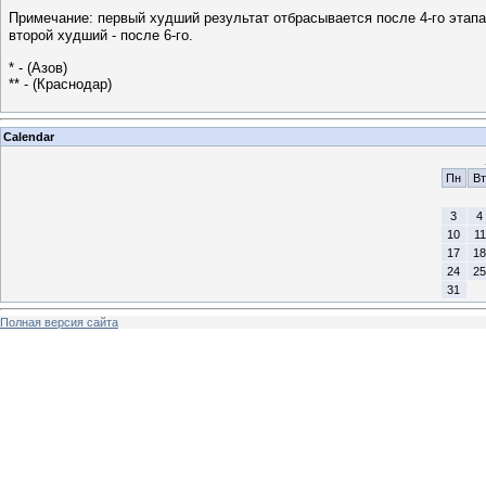
Примечание: первый худший результат отбрасывается после 4-го этапа
второй худший - после 6-го.
* - (Азов)
** - (Краснодар)
Calendar
Пн
Вт
3
4
10
11
17
18
24
25
31
Полная версия сайта