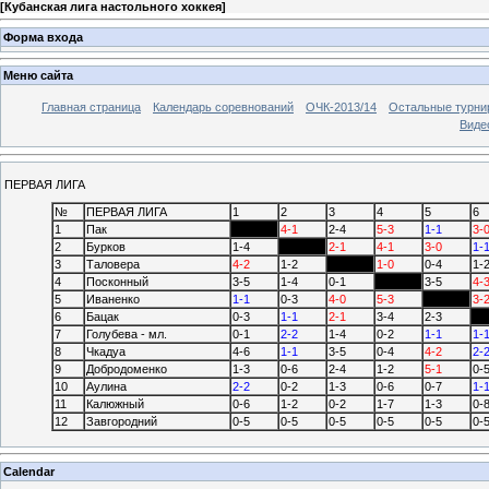
[
Кубанская лига настольного хоккея
]
Форма входа
Меню сайта
Главная страница
Календарь соревнований
ОЧК-2013/14
Остальные турн
Виде
ПЕРВАЯ ЛИГА
№
ПЕРВАЯ ЛИГА
1
2
3
4
5
6
1
Пак
4-1
2-4
5-3
1-1
3-
2
Бурков
1-4
2-1
4-1
3-0
1-
3
Таловера
4-2
1-2
1-0
0-4
1-
4
Посконный
3-5
1-4
0-1
3-5
4-
5
Иваненко
1-1
0-3
4-0
5-3
3-
6
Бацак
0-3
1-1
2-1
3-4
2-3
7
Голубева - мл.
0-1
2-2
1-4
0-2
1-1
1-
8
Чкадуа
4-6
1-1
3-5
0-4
4-2
2-
9
Добродоменко
1-3
0-6
2-4
1-2
5-1
0-
10
Аулина
2-2
0-2
1-3
0-6
0-7
1-
11
Калюжный
0-6
1-2
0-2
1-7
1-3
0-
12
Завгородний
0-5
0-5
0-5
0-5
0-5
0-
Calendar